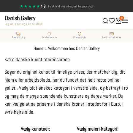
Skip
★★★★★
4,9
·
Fast and free shipping to your door
to
Danish Gallery
content
0
Original paintings since 2008
Free shipping
14-day returns
Price match
Pay in installments
›
Home
Velkommen hos Danish Gallery
Kære danske kunstinteresserede.
Søger du original kunst til rimelige priser, der matcher dig, dit
hjem eller arbejdsplads, har du fundet det helt rette online
galleri. Vælg blot ønsket kategori i venstre side, og betragt i ro
og mag de mange spændende kunstnere og deres værker. Du
kan vælge at se priserne i danske kroner i stedet for i Euro, i
øvre højre side.
Vælg kunstner:
Vælg maleri kategori: